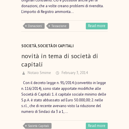
originari contraenti. Ciò è possibile anche per le
donazioni, che a volte creano problemi di rivendita.
L’importo di Registro ammonta…
Read more
Donazioni
Tassazione
SOCIETÀ
,
SOCIETÀ DI CAPITALI
novità in tema di società di
capitali
Notaio Smirne
February 3, 2014
Con il decreto legge n. 91/2014 (convertito in legge
n. 116/2014), sono state apportate modifiche alle
Società di Capitali: 1. il capitale sociale minimo delle
S.p.A. è stato abbassato ad Euro 50.000,00; 2. nelle
s.r.l., che di recente avevano visto la riduzione del
numero di Sindaci da 3 a 1,…
Read more
Società Capitali