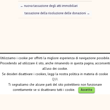
←
nuova tassazione degli atti immobiliari
tassazione della risoluzione delle donazioni
→
Utilizziamo i cookie per offrirti la migliore esperienza di navigazione possibile.
Procedendo ad utilizzare il sito, anche rimanendo in questa pagina, acconsenti
all'uso dei cookie.
CONTATTI
Se desideri disattivare i cookies, leggi la nostra politica in materia di cookie
QUI
.
Ti segnaliamo che alcune parti del sito potrebbero non funzionare
Studio Notarile Smirne - Corso Montevecchio 48 -
10129 Torino (TO) - Tel 011 4546125 - Fax 011
correttamente se si disattivano tutti i cookie.
Accetto
5630767 - P. IVA: 10510660011
Powered by EiS